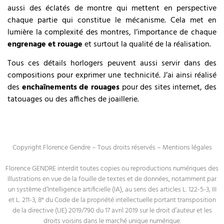
aussi des éclatés de montre qui mettent en perspective
chaque partie qui constitue le mécanisme. Cela met en
lumière la complexité des montres, l’importance de chaque
engrenage et rouage
et surtout la qualité de la réalisation.
Tous ces détails horlogers peuvent aussi servir dans des
compositions pour exprimer une technicité. J’ai ainsi réalisé
des
enchaînements de rouages
pour des sites internet, des
tatouages ou des affiches de joaillerie.
Copyright Florence Gendre – Tous droits réservés –
Mentions légales
Florence GENDRE interdit toutes copies ou reproductions numériques des
Illustrations en vue de la fouille de textes et de données, notamment par
un système d’Intelligence artificielle (IA), au sens des articles L. 122-5-3, III
et L. 211-3, 8° du Code de la propriété intellectuelle portant transposition
de la directive (UE) 2019/790 du 17 avril 2019 sur le droit d’auteur et les
droits voisins dans le marché unique numérique.